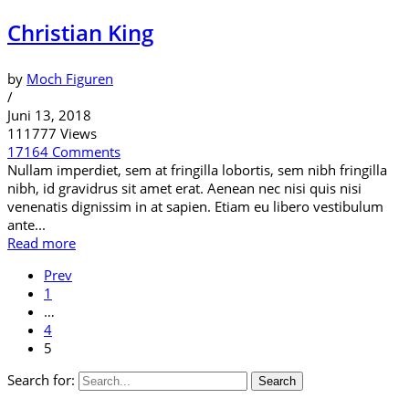
Christian King
by
Moch Figuren
/
Juni 13, 2018
111777 Views
17164 Comments
Nullam imperdiet, sem at fringilla lobortis, sem nibh fringilla
nibh, id gravidrus sit amet erat. Aenean nec nisi quis nisi
venenatis dignissim in at sapien. Etiam eu libero vestibulum
ante...
Read more
Prev
1
…
4
5
Search for:
Search