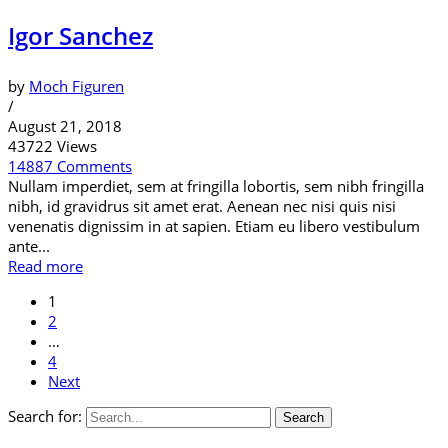
Igor Sanchez
by
Moch Figuren
/
August 21, 2018
43722 Views
14887 Comments
Nullam imperdiet, sem at fringilla lobortis, sem nibh fringilla
nibh, id gravidrus sit amet erat. Aenean nec nisi quis nisi
venenatis dignissim in at sapien. Etiam eu libero vestibulum
ante...
Read more
1
2
…
4
Next
Search for:
Search