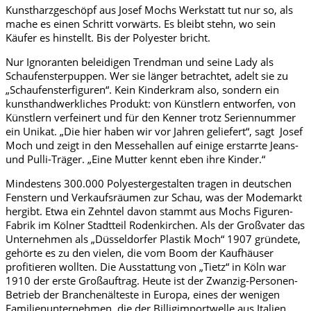
Kunstharzgeschöpf aus Josef Mochs Werkstatt tut nur so, als
mache es einen Schritt vorwärts. Es bleibt stehn, wo sein
Käufer es hinstellt. Bis der Polyester bricht.
Nur Ignoranten beleidigen Trendman und seine Lady als
Schaufensterpuppen. Wer sie länger betrachtet, adelt sie zu
„Schaufensterfiguren“. Kein Kinderkram also, sondern ein
kunsthandwerkliches Produkt: von Künstlern entworfen, von
Künstlern verfeinert und für den Kenner trotz Seriennummer
ein Unikat. „Die hier haben wir vor Jahren geliefert“, sagt Josef
Moch und zeigt in den Messehallen auf einige erstarrte Jeans-
und Pulli-Träger. „Eine Mutter kennt eben ihre Kinder.“
Mindestens 300.000 Polyestergestalten tragen in deutschen
Fenstern und Verkaufsräumen zur Schau, was der Modemarkt
hergibt. Etwa ein Zehntel davon stammt aus Mochs Figuren-
Fabrik im Kölner Stadtteil Rodenkirchen. Als der Großvater das
Unternehmen als „Düsseldorfer Plastik Moch“ 1907 gründete,
gehörte es zu den vielen, die vom Boom der Kaufhäuser
profitieren wollten. Die Ausstattung von „Tietz“ in Köln war
1910 der erste Großauftrag. Heute ist der Zwanzig-Personen-
Betrieb der Branchenälteste in Europa, eines der wenigen
Familienunternehmen, die der Billigimportwelle aus Italien