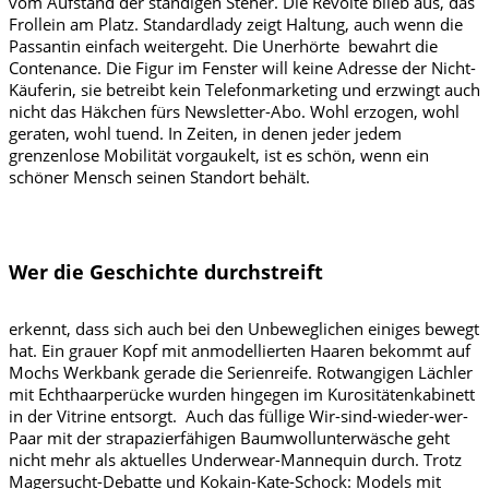
vom Aufstand der ständigen Steher. Die Revolte blieb aus, das
Frollein am Platz. Standardlady zeigt Haltung, auch wenn die
Passantin einfach weitergeht. Die Unerhörte bewahrt die
Contenance. Die Figur im Fenster will keine Adresse der Nicht-
Käuferin, sie betreibt kein Telefonmarketing und erzwingt auch
nicht das Häkchen fürs Newsletter-Abo. Wohl erzogen, wohl
geraten, wohl tuend. In Zeiten, in denen jeder jedem
grenzenlose Mobilität vorgaukelt, ist es schön, wenn ein
schöner Mensch seinen Standort behält.
Wer die Geschichte durchstreift
erkennt, dass sich auch bei den Unbeweglichen einiges bewegt
hat. Ein grauer Kopf mit anmodellierten Haaren bekommt auf
Mochs Werkbank gerade die Serienreife. Rotwangigen Lächler
mit Echthaarperücke wurden hingegen im Kurositätenkabinett
in der Vitrine entsorgt. Auch das füllige Wir-sind-wieder-wer-
Paar mit der strapazierfähigen Baumwollunterwäsche geht
nicht mehr als aktuelles Underwear-Mannequin durch. Trotz
Magersucht-Debatte und Kokain-Kate-Schock: Models mit