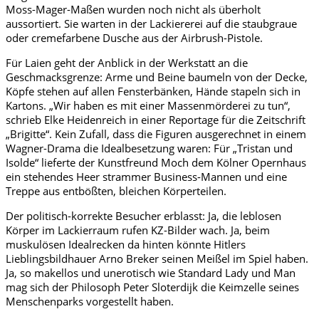
Moss-Mager-Maßen wurden noch nicht als überholt
aussortiert. Sie warten in der Lackiererei auf die staubgraue
oder cremefarbene Dusche aus der Airbrush-Pistole.
Für Laien geht der Anblick in der Werkstatt an die
Geschmacksgrenze: Arme und Beine baumeln von der Decke,
Köpfe stehen auf allen Fensterbänken, Hände stapeln sich in
Kartons. „Wir haben es mit einer Massenmörderei zu tun“,
schrieb Elke Heidenreich in einer Reportage für die Zeitschrift
„Brigitte“. Kein Zufall, dass die Figuren ausgerechnet in einem
Wagner-Drama die Idealbesetzung waren: Für „Tristan und
Isolde“ lieferte der Kunstfreund Moch dem Kölner Opernhaus
ein stehendes Heer strammer Business-Mannen und eine
Treppe aus entbößten, bleichen Körperteilen.
Der politisch-korrekte Besucher erblasst: Ja, die leblosen
Körper im Lackierraum rufen KZ-Bilder wach. Ja, beim
muskulösen Idealrecken da hinten könnte Hitlers
Lieblingsbildhauer Arno Breker seinen Meißel im Spiel haben.
Ja, so makellos und unerotisch wie Standard Lady und Man
mag sich der Philosoph Peter Sloterdijk die Keimzelle seines
Menschenparks vorgestellt haben.