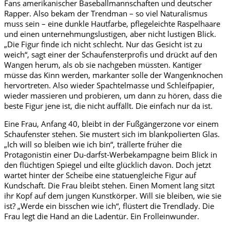
Fans amerikanischer Baseballmannschaften und deutscher
Rapper. Also bekam der Trendman – so viel Naturalismus
muss sein – eine dunkle Hautfarbe, pflegeleichte Raspelhaare
und einen unternehmungslustigen, aber nicht lustigen Blick.
„Die Figur finde ich nicht schlecht. Nur das Gesicht ist zu
weich“, sagt einer der Schaufensterprofis und drückt auf den
Wangen herum, als ob sie nachgeben müssten. Kantiger
müsse das Kinn werden, markanter solle der Wangenknochen
hervortreten. Also wieder Spachtelmasse und Schleifpapier,
wieder massieren und probieren, um dann zu hören, dass die
beste Figur jene ist, die nicht auffällt. Die einfach nur da ist.
Eine Frau, Anfang 40, bleibt in der Fußgängerzone vor einem
Schaufenster stehen. Sie mustert sich im blankpolierten Glas.
„Ich will so bleiben wie ich bin“, trällerte früher die
Protagonistin einer Du-darfst-Werbekampagne beim Blick in
den flüchtigen Spiegel und eilte glücklich davon. Doch jetzt
wartet hinter der Scheibe eine statuengleiche Figur auf
Kundschaft. Die Frau bleibt stehen. Einen Moment lang sitzt
ihr Kopf auf dem jungen Kunstkörper. Will sie bleiben, wie sie
ist? „Werde ein bisschen wie ich“, flüstert die Trendlady. Die
Frau legt die Hand an die Ladentür. Ein Frolleinwunder.