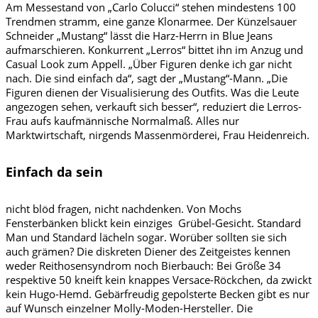
Am Messestand von „Carlo Colucci“ stehen mindestens 100
Trendmen stramm, eine ganze Klonarmee. Der Künzelsauer
Schneider „Mustang“ lässt die Harz-Herrn in Blue Jeans
aufmarschieren. Konkurrent „Lerros“ bittet ihn im Anzug und
Casual Look zum Appell. „Über Figuren denke ich gar nicht
nach. Die sind einfach da“, sagt der „Mustang“-Mann. „Die
Figuren dienen der Visualisierung des Outfits. Was die Leute
angezogen sehen, verkauft sich besser“, reduziert die Lerros-
Frau aufs kaufmännische Normalmaß. Alles nur
Marktwirtschaft, nirgends Massenmörderei, Frau Heidenreich.
Einfach da sein
nicht blöd fragen, nicht nachdenken. Von Mochs
Fensterbänken blickt kein einziges Grübel-Gesicht. Standard
Man und Standard lächeln sogar. Worüber sollten sie sich
auch grämen? Die diskreten Diener des Zeitgeistes kennen
weder Reithosensyndrom noch Bierbauch: Bei Größe 34
respektive 50 kneift kein knappes Versace-Röckchen, da zwickt
kein Hugo-Hemd. Gebärfreudig gepolsterte Becken gibt es nur
auf Wunsch einzelner Molly-Moden-Hersteller. Die