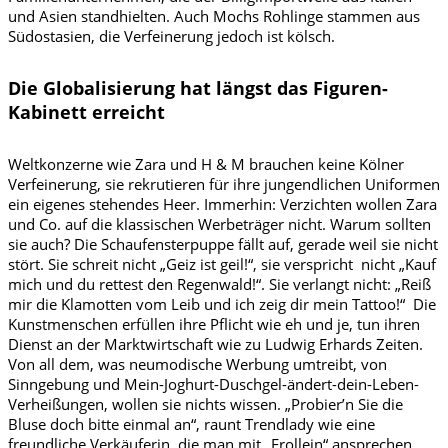
und Asien standhielten. Auch Mochs Rohlinge stammen aus
Südostasien, die Verfeinerung jedoch ist kölsch.
Die Globalisierung hat längst das Figuren-
Kabinett erreicht
Weltkonzerne wie Zara und H & M brauchen keine Kölner
Verfeinerung, sie rekrutieren für ihre jungendlichen Uniformen
ein eigenes stehendes Heer. Immerhin: Verzichten wollen Zara
und Co. auf die klassischen Werbeträger nicht. Warum sollten
sie auch? Die Schaufensterpuppe fällt auf, gerade weil sie nicht
stört. Sie schreit nicht „Geiz ist geil!“, sie verspricht nicht „Kauf
mich und du rettest den Regenwald!“. Sie verlangt nicht: „Reiß
mir die Klamotten vom Leib und ich zeig dir mein Tattoo!“ Die
Kunstmenschen erfüllen ihre Pflicht wie eh und je, tun ihren
Dienst an der Marktwirtschaft wie zu Ludwig Erhards Zeiten.
Von all dem, was neumodische Werbung umtreibt, von
Sinngebung und Mein-Joghurt-Duschgel-ändert-dein-Leben-
Verheißungen, wollen sie nichts wissen. „Probier’n Sie die
Bluse doch bitte einmal an“, raunt Trendlady wie eine
freundliche Verkäuferin, die man mit „Frollein“ ansprechen