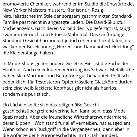
promovierte Chemiker, während er im Studio die Entwürfe des
New Yorker Meisters mustert. Klar ist nur: Rosig-
Naturalistisches im Stile der sorgsam geschminkten Standard-
Familie passt nicht in angesagte Läden. Die David-Skulptur
Michelangelos, nach deren Vorbild der Typ gefertigt ist, taugt
zwar immer noch zum Fitness-Mahnmal. Das sanftmütige
Standard-Gesicht harmoniert jedoch eher mit Lokalitäten, die
wacker der Bezeichnung „Herren- und Damenoberbekleidung“
die Kleiderstange halten.
In Mode-Shops gelten andere Gesetze. Hier ist die Farbe der
Haut out. Nach einer kurzen Verirrung ins Schwarz-Metallische
haben sich Marmor- und Betontöne gut behauptet. Politisch
bedenklich, für Testosteron-Opfer tröstlich: Glatzköpfe dürfen
sein; eine weiß lackierte Kopfhaut gilt nicht als haarlos,
sondern als puristisch.
Ein Lächeln sollte sich das zeitgemäße Gesicht
geschlechtsübergreifend verkneifen. Kann sein, dass Mode
Spaß macht. Aber die freundliche Wirtschaftswundermiene,
deren Lippen „Wohlstand für alle“ verheißen, hat ausgedient.
Wenn schon ein Rückgriff in die Vergangenheit, dann eher in
die Anfänge der Figurengeschichte. Im 17. Jahrhundert,